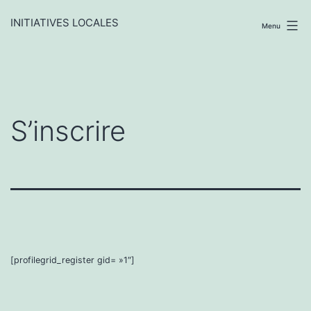
Aller
au
INITIATIVES LOCALES
Menu
contenu
S’inscrire
[profilegrid_register gid= »1″]