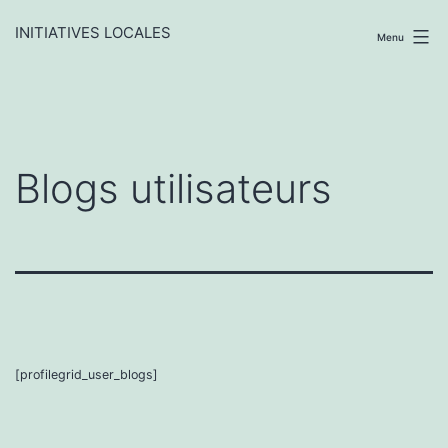
Aller
au
INITIATIVES LOCALES
Menu
contenu
Blogs utilisateurs
[profilegrid_user_blogs]